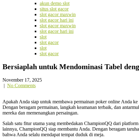
akun demo slot
situs slot gacor
slot gacor maxwin
slot gacor hari ini
slot gacor maxwin
slot gacor hari ini
slot
slot gacor
slot
slot gacor
Bersiaplah untuk Mendominasi Tabel de
November 17, 2025
|
No Comments
Apakah Anda siap untuk membawa permainan poker online Anda ke l
Dengan beragam permainan, langkah keamanan terbaik, dan antarmu
mereka dan memenangkan persaingan.
Salah satu fitur utama yang membedakan ChampionQQ dari platform 
lainnya, ChampionQQ siap membantu Anda. Dengan beragam taruhan 
bahwa Anda selalu mendapat tempat duduk di meja.