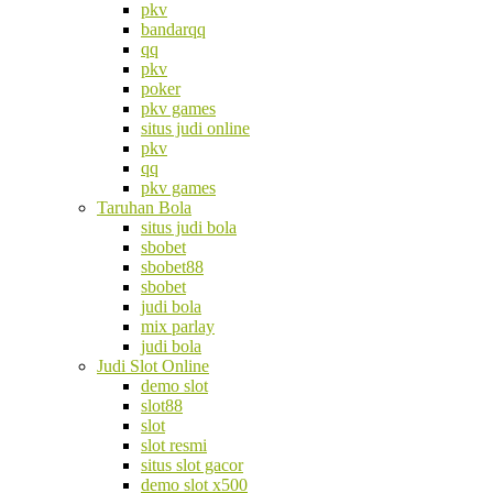
pkv
bandarqq
qq
pkv
poker
pkv games
situs judi online
pkv
qq
pkv games
Taruhan Bola
situs judi bola
sbobet
sbobet88
sbobet
judi bola
mix parlay
judi bola
Judi Slot Online
demo slot
slot88
slot
slot resmi
situs slot gacor
demo slot x500