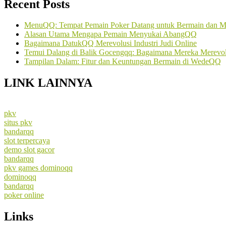
Recent Posts
MenuQQ: Tempat Pemain Poker Datang untuk Bermain dan M
Alasan Utama Mengapa Pemain Menyukai AbangQQ
Bagaimana DatukQQ Merevolusi Industri Judi Online
Temui Dalang di Balik Gocengqq: Bagaimana Mereka Merevo
Tampilan Dalam: Fitur dan Keuntungan Bermain di WedeQQ
LINK LAINNYA
pkv
situs pkv
bandarqq
slot terpercaya
demo slot gacor
bandarqq
pkv games dominoqq
dominoqq
bandarqq
poker online
Links