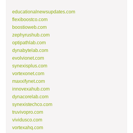
educationalnewsupdates.com
flexiboostco.com
boostioweb.com
zephyrushub.com
optipathlab.com
dynabytelab.com
evolvionet.com
synexisplus.com
vortexonet.com
maxxifynet.com
innovexahub.com
dynacorelab.com
synexistechco.com
truvivopro.com
vividusco.com
vortexahq.com