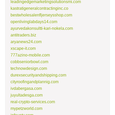
leadingedgemarketingsolutionsmi.com
kastratigeneralcontractinginc.co
bestwholesalenfljerseysshop.com
openlivinglabdays14.com
ayurvedakonsultti-kari-nokela.com
antitraders.biz
aryanews24.com
xscape-it.com
777azino-mobile.com
cobbseniorbowl.com
technowdesign.com
durexsecurityandshipping.com
cityroofingandplannig.com
ivdabergasa.com
juyultadesga.com
real-crypto-services.com
mypetzworld.com