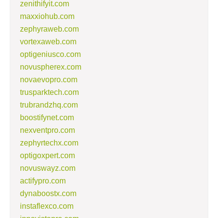
zenithifyit.com
maxxiohub.com
zephyraweb.com
vortexaweb.com
optigeniusco.com
novuspherex.com
novaevopro.com
trusparktech.com
trubrandzhq.com
boostifynet.com
nexventpro.com
zephyrtechx.com
optigoxpert.com
novuswayz.com
actifypro.com
dynaboostx.com
instaflexco.com