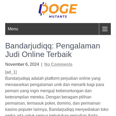
Skip
to
content
PKV
PKV Games adalah
Menu
tempat terbaik untuk
Games:
bermain di situs poker
Tempat
online. Nikmati
Bandarjudiqq: Pengalaman
Bermain
berbagai varian poker
Judi Online Terbaik
dengan kualitas terbaik
di Situs
dan raih kemenangan
November 6, 2024
|
No Comments
Poker
besar setiap hari.
[ad_1]
Online
Bandarjudiqq adalah platform perjudian online yang
menawarkan pengalaman unik dan menarik bagi para
Terbaik
pemain yang ingin menguji keberuntungan dan
keterampilan mereka. Dengan beragam pilihan
permainan, termasuk poker, domino, dan permainan
kasino populer lainnya, Bandarjudiqq menyediakan toko
serba ada untuk semua kebutuhan perjudian Anda.