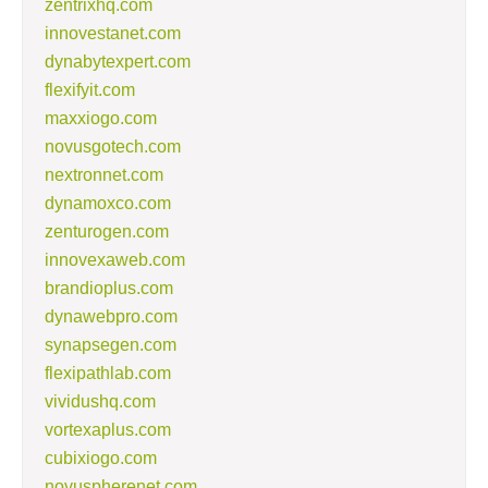
zentrixhq.com
innovestanet.com
dynabytexpert.com
flexifyit.com
maxxiogo.com
novusgotech.com
nextronnet.com
dynamoxco.com
zenturogen.com
innovexaweb.com
brandioplus.com
dynawebpro.com
synapsegen.com
flexipathlab.com
vividushq.com
vortexaplus.com
cubixiogo.com
novuspherenet.com