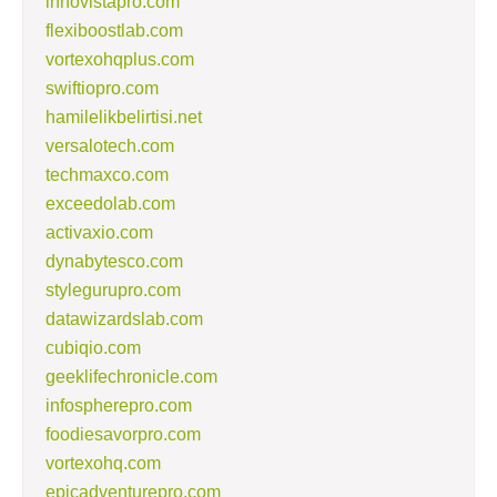
innovistapro.com
flexiboostlab.com
vortexohqplus.com
swiftiopro.com
hamilelikbelirtisi.net
versalotech.com
techmaxco.com
exceedolab.com
activaxio.com
dynabytesco.com
stylegurupro.com
datawizardslab.com
cubiqio.com
geeklifechronicle.com
infospherepro.com
foodiesavorpro.com
vortexohq.com
epicadventurepro.com