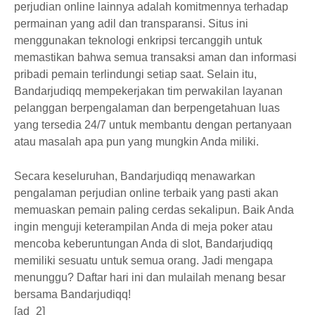
perjudian online lainnya adalah komitmennya terhadap
permainan yang adil dan transparansi. Situs ini
menggunakan teknologi enkripsi tercanggih untuk
memastikan bahwa semua transaksi aman dan informasi
pribadi pemain terlindungi setiap saat. Selain itu,
Bandarjudiqq mempekerjakan tim perwakilan layanan
pelanggan berpengalaman dan berpengetahuan luas
yang tersedia 24/7 untuk membantu dengan pertanyaan
atau masalah apa pun yang mungkin Anda miliki.
Secara keseluruhan, Bandarjudiqq menawarkan
pengalaman perjudian online terbaik yang pasti akan
memuaskan pemain paling cerdas sekalipun. Baik Anda
ingin menguji keterampilan Anda di meja poker atau
mencoba keberuntungan Anda di slot, Bandarjudiqq
memiliki sesuatu untuk semua orang. Jadi mengapa
menunggu? Daftar hari ini dan mulailah menang besar
bersama Bandarjudiqq!
[ad_2]