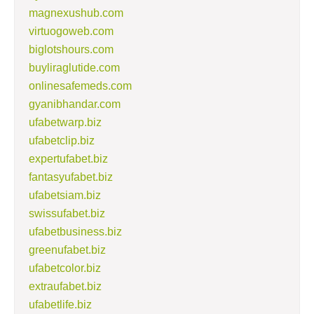
magnexushub.com
virtuogoweb.com
biglotshours.com
buyliraglutide.com
onlinesafemeds.com
gyanibhandar.com
ufabetwarp.biz
ufabetclip.biz
expertufabet.biz
fantasyufabet.biz
ufabetsiam.biz
swissufabet.biz
ufabetbusiness.biz
greenufabet.biz
ufabetcolor.biz
extraufabet.biz
ufabetlife.biz