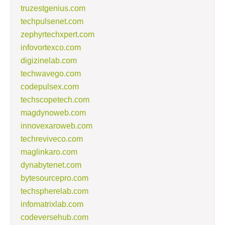
truzestgenius.com
techpulsenet.com
zephyrtechxpert.com
infovortexco.com
digizinelab.com
techwavego.com
codepulsex.com
techscopetech.com
magdynoweb.com
innovexaroweb.com
techreviveco.com
maglinkaro.com
dynabytenet.com
bytesourcepro.com
techspherelab.com
infomatrixlab.com
codeversehub.com