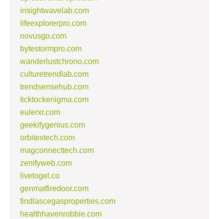
insightwavelab.com
lifeexplorerpro.com
novusgo.com
bytestormpro.com
wanderlustchrono.com
culturetrendlab.com
trendsensehub.com
ticktockenigma.com
eulerxr.com
geekifygenius.com
orbitextech.com
magconnecttech.com
zenifyweb.com
livetogel.co
genmatfiredoor.com
findlascegasproperties.com
healthhavenrobbie.com