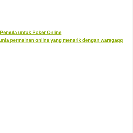
Pemula untuk Poker Online
nia permainan online yang menarik dengan waragaqq