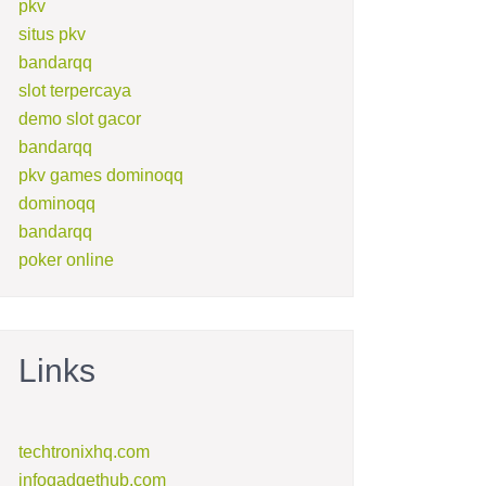
pkv
situs pkv
bandarqq
slot terpercaya
demo slot gacor
bandarqq
pkv games dominoqq
dominoqq
bandarqq
poker online
Links
techtronixhq.com
infogadgethub.com