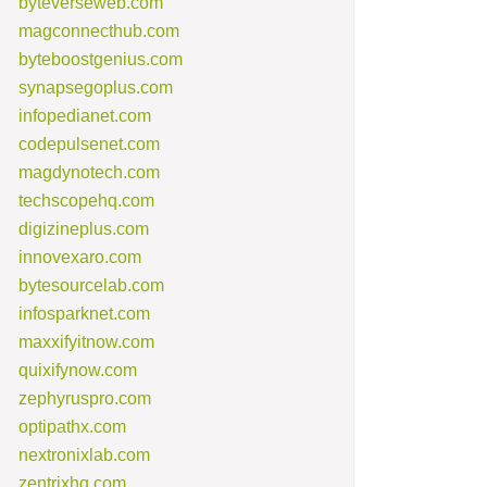
byteverseweb.com
magconnecthub.com
byteboostgenius.com
synapsegoplus.com
infopedianet.com
codepulsenet.com
magdynotech.com
techscopehq.com
digizineplus.com
innovexaro.com
bytesourcelab.com
infosparknet.com
maxxifyitnow.com
quixifynow.com
zephyruspro.com
optipathx.com
nextronixlab.com
zentrixhq.com