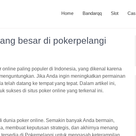
Home
Bandarqq
Slot
Cas
Bermain di Situs Poker Onl
n di situs poker online. Nikmati berbagai varian poker dengan
ang besar di pokerpelangi
 online paling populer di Indonesia, yang dikenal karena
menguntungkan. Jika Anda ingin meningkatkan permainan
telah datang ke tempat yang tepat. Dalam artikel ini,
sukses di situs poker online yang terkenal ini.
di dunia poker online. Semakin banyak Anda bermain,
, membuat keputusan strategis, dan akhirnya menang
g tersedia di Pokerpelangi untuk mengasah keterampilan