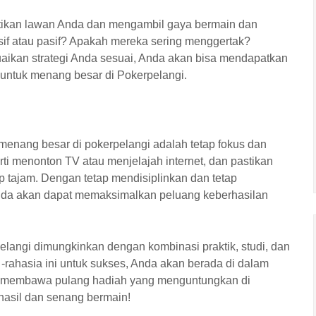
atikan lawan Anda dan mengambil gaya bermain dan
f atau pasif? Apakah mereka sering menggertak?
kan strategi Anda sesuai, Anda akan bisa mendapatkan
untuk menang besar di Pokerpelangi.
k menang besar di pokerpelangi adalah tetap fokus dan
rti menonton TV atau menjelajah internet, dan pastikan
tap tajam. Dengan tetap mendisiplinkan dan tetap
da akan dapat memaksimalkan peluang keberhasilan
langi dimungkinkan dengan kombinasi praktik, studi, dan
 -rahasia ini untuk sukses, Anda akan berada di dalam
n membawa pulang hadiah yang menguntungkan di
rhasil dan senang bermain!