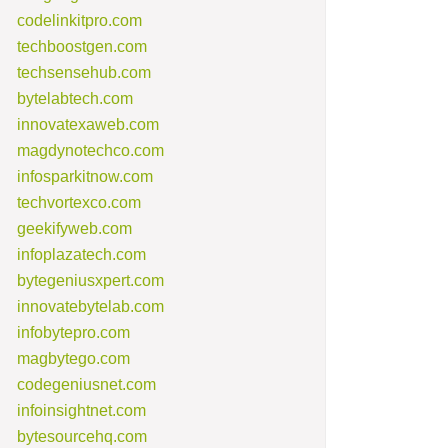
codelinkitpro.com
techboostgen.com
techsensehub.com
bytelabtech.com
innovatexaweb.com
magdynotechco.com
infosparkitnow.com
techvortexco.com
geekifyweb.com
infoplazatech.com
bytegeniusxpert.com
innovatebytelab.com
infobytepro.com
magbytego.com
codegeniusnet.com
infoinsightnet.com
bytesourcehq.com