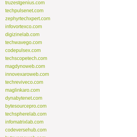
truzestgenius.com
techpulsenet.com
zephyrtechxpert.com
infovortexco.com
digizinelab.com
techwavego.com
codepulsex.com
techscopetech.com
magdynoweb.com
innovexaroweb.com
techreviveco.com
maglinkaro.com
dynabytenet.com
bytesourcepro.com
techspherelab.com
infomatrixlab.com
codeversehub.com