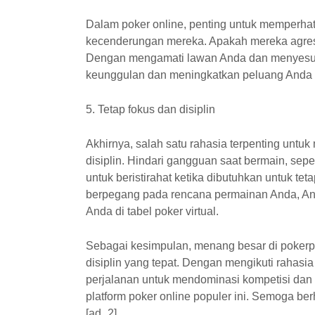
Dalam poker online, penting untuk memperh
kecenderungan mereka. Apakah mereka agresi
Dengan mengamati lawan Anda dan menyesuai
keunggulan dan meningkatkan peluang Anda 
5. Tetap fokus dan disiplin
Akhirnya, salah satu rahasia terpenting untu
disiplin. Hindari gangguan saat bermain, sepe
untuk beristirahat ketika dibutuhkan untuk te
berpegang pada rencana permainan Anda, An
Anda di tabel poker virtual.
Sebagai kesimpulan, menang besar di pokerpe
disiplin yang tepat. Dengan mengikuti rahasia
perjalanan untuk mendominasi kompetisi da
platform poker online populer ini. Semoga be
[ad_2]