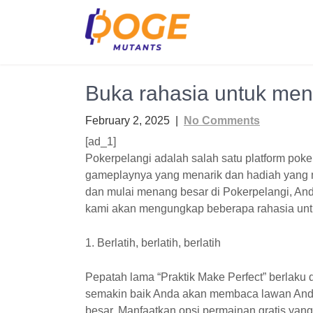
Skip
to
content
PKV Games: Tempat 
PKV Games adalah tempat terbaik untuk bermai
setiap hari.
Buka rahasia untuk men
February 2, 2025
|
No Comments
[ad_1]
Pokerpelangi adalah salah satu platform poker
gameplaynya yang menarik dan hadiah yang 
dan mulai menang besar di Pokerpelangi, Anda 
kami akan mengungkap beberapa rahasia untuk 
1. Berlatih, berlatih, berlatih
Pepatah lama “Praktik Make Perfect” berlaku 
semakin baik Anda akan membaca lawan Anda
besar. Manfaatkan opsi permainan gratis yan