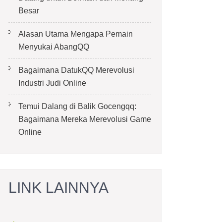
Besar
Alasan Utama Mengapa Pemain
Menyukai AbangQQ
Bagaimana DatukQQ Merevolusi
Industri Judi Online
Temui Dalang di Balik Gocengqq:
Bagaimana Mereka Merevolusi Game
Online
LINK LAINNYA