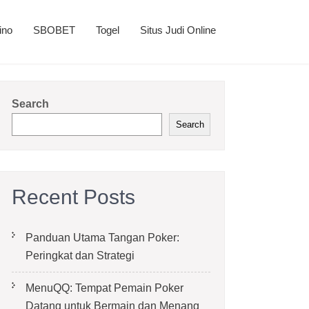
ino
SBOBET
Togel
Situs Judi Online
ine Terbaik
 kualitas terbaik dan raih kemenangan besar
Search
Search
Recent Posts
Panduan Utama Tangan Poker:
Peringkat dan Strategi
MenuQQ: Tempat Pemain Poker
Datang untuk Bermain dan Menang