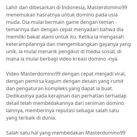
Lahir dan dibesarkan di Indonesia, Masterdomino99
menemukan hasratnya untuk domino pada usia
muda. Dia mulai bermain game dengan teman -
temannya dan dengan cepat menyadari bahwa dia
memiliki bakat alami untuk itu. Ketika ia mengasah
keterampilannya dan mengembangkan gayanya yang
unik, ia mulai menarik pengikut di media sosial, di
mana ia mulai berbagi video kreasi domino -nya.
Video Masterdomino99 dengan cepat menjadi viral,
dengan pemirsa kagum dengan desain yang rumit
dan pengaturan kompleks yang dapat ia buat.
Dedikasinya pada kerajinan dan perhatian terhadap
detail telah membedakannya dari seniman domino
lainnya, memberinya reputasi sebagai salah satu
yang terbaik di dunia.
Salah satu hal yang membedakan Masterdomino99