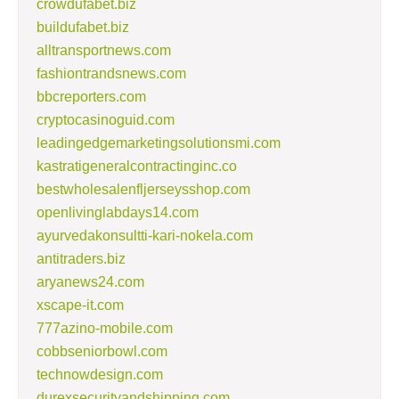
crowdufabet.biz
buildufabet.biz
alltransportnews.com
fashiontrandsnews.com
bbcreporters.com
cryptocasinoguid.com
leadingedgemarketingsolutionsmi.com
kastratigeneralcontractinginc.co
bestwholesalenfljerseysshop.com
openlivinglabdays14.com
ayurvedakonsultti-kari-nokela.com
antitraders.biz
aryanews24.com
xscape-it.com
777azino-mobile.com
cobbseniorbowl.com
technowdesign.com
durexsecurityandshipping.com