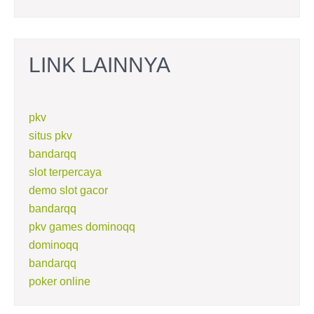
LINK LAINNYA
pkv
situs pkv
bandarqq
slot terpercaya
demo slot gacor
bandarqq
pkv games dominoqq
dominoqq
bandarqq
poker online