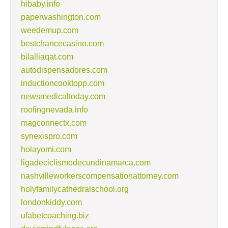
hibaby.info
paperwashington.com
weedemup.com
bestchancecasino.com
bilalliaqat.com
autodispensadores.com
inductioncooktopp.com
newsmedicaltoday.com
roofingnevada.info
magconnectx.com
synexispro.com
holayomi.com
ligadeciclismodecundinamarca.com
nashvilleworkerscompensationattorney.com
holyfamilycathedralschool.org
londonkiddy.com
ufabetcoaching.biz