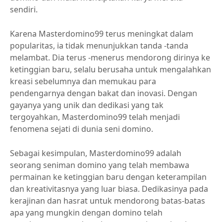
sendiri.
Karena Masterdomino99 terus meningkat dalam
popularitas, ia tidak menunjukkan tanda -tanda
melambat. Dia terus -menerus mendorong dirinya ke
ketinggian baru, selalu berusaha untuk mengalahkan
kreasi sebelumnya dan memukau para
pendengarnya dengan bakat dan inovasi. Dengan
gayanya yang unik dan dedikasi yang tak
tergoyahkan, Masterdomino99 telah menjadi
fenomena sejati di dunia seni domino.
Sebagai kesimpulan, Masterdomino99 adalah
seorang seniman domino yang telah membawa
permainan ke ketinggian baru dengan keterampilan
dan kreativitasnya yang luar biasa. Dedikasinya pada
kerajinan dan hasrat untuk mendorong batas-batas
apa yang mungkin dengan domino telah