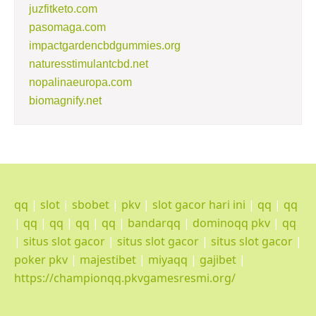
juzfitketo.com
pasomaga.com
impactgardencbdgummies.org
naturesstimulantcbd.net
nopalinaeuropa.com
biomagnify.net
qq
|
slot
|
sbobet
|
pkv
|
slot gacor hari ini
|
qq
|
qq
|
qq
|
qq
|
qq
|
qq
|
bandarqq
|
dominoqq pkv
|
qq
|
situs slot gacor
|
situs slot gacor
|
situs slot gacor
|
poker pkv
|
majestibet
|
miyaqq
|
gajibet
|
https://championqq.pkvgamesresmi.org/