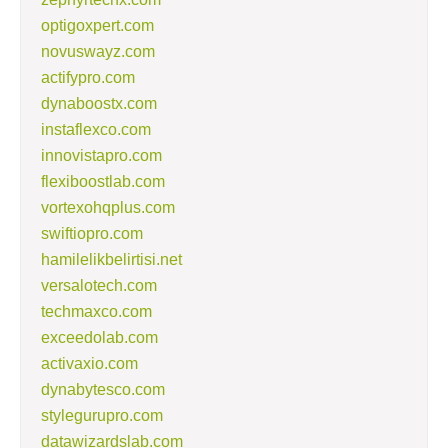
optigoxpert.com
novuswayz.com
actifypro.com
dynaboostx.com
instaflexco.com
innovistapro.com
flexiboostlab.com
vortexohqplus.com
swiftiopro.com
hamilelikbelirtisi.net
versalotech.com
techmaxco.com
exceedolab.com
activaxio.com
dynabytesco.com
stylegurupro.com
datawizardslab.com