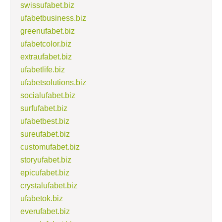
swissufabet.biz
ufabetbusiness.biz
greenufabet.biz
ufabetcolor.biz
extraufabet.biz
ufabetlife.biz
ufabetsolutions.biz
socialufabet.biz
surfufabet.biz
ufabetbest.biz
sureufabet.biz
customufabet.biz
storyufabet.biz
epicufabet.biz
crystalufabet.biz
ufabetok.biz
everufabet.biz