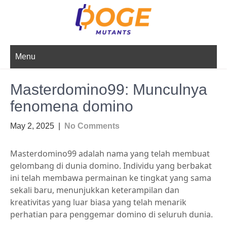
Skip
to
content
PKV
PKV Games adalah
Menu
tempat terbaik untuk
Games:
bermain di situs
Tempat
poker online. Nikmati
Masterdomino99: Munculnya
Bermain
berbagai varian
fenomena domino
poker dengan
di Situs
kualitas terbaik dan
May 2, 2025
|
No Comments
Poker
raih kemenangan
besar setiap hari.
Online
Masterdomino99 adalah nama yang telah membuat
gelombang di dunia domino. Individu yang berbakat
Terbaik
ini telah membawa permainan ke tingkat yang sama
sekali baru, menunjukkan keterampilan dan
kreativitas yang luar biasa yang telah menarik
perhatian para penggemar domino di seluruh dunia.