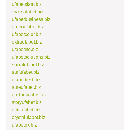
ufabetsiam.biz
swissufabet.biz
ufabetbusiness.biz
greenufabet.biz
ufabetcolor.biz
extraufabet.biz
ufabetlife.biz
ufabetsolutions.biz
socialufabet.biz
surfufabet.biz
ufabetbest.biz
sureufabet.biz
customufabet.biz
storyufabet.biz
epicufabet.biz
crystalufabet.biz
ufabetok.biz