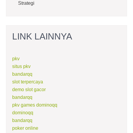
Strategi
LINK LAINNYA
pkv
situs pkv
bandarqq
slot terpercaya
demo slot gacor
bandarqq
pkv games dominoqq
dominoqq
bandarqq
poker online