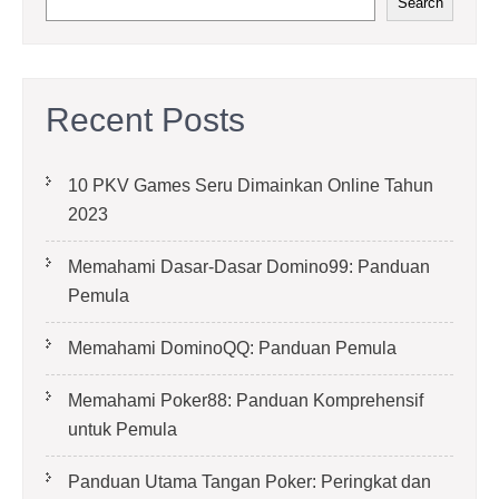
Search
Recent Posts
10 PKV Games Seru Dimainkan Online Tahun
2023
Memahami Dasar-Dasar Domino99: Panduan
Pemula
Memahami DominoQQ: Panduan Pemula
Memahami Poker88: Panduan Komprehensif
untuk Pemula
Panduan Utama Tangan Poker: Peringkat dan