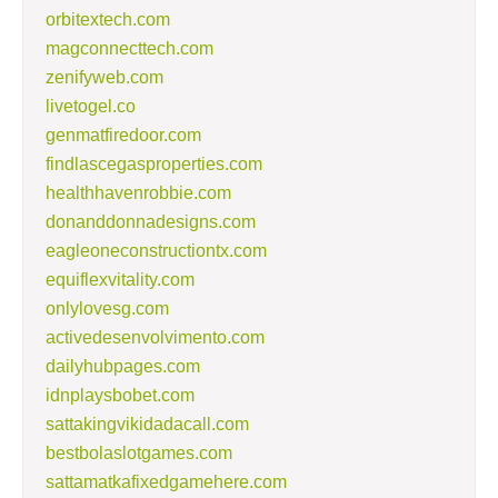
orbitextech.com
magconnecttech.com
zenifyweb.com
livetogel.co
genmatfiredoor.com
findlascegasproperties.com
healthhavenrobbie.com
donanddonnadesigns.com
eagleoneconstructiontx.com
equiflexvitality.com
onlylovesg.com
activedesenvolvimento.com
dailyhubpages.com
idnplaysbobet.com
sattakingvikidadacall.com
bestbolaslotgames.com
sattamatkafixedgamehere.com