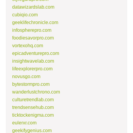
datawizardslab.com
cubiqio.com
geeklifechronicle.com
infospherepro.com
foodiesavorpro.com
vortexohq.com
epicadventurepro.com
insightwavelab.com
lifeexplorerpro.com
novusgo.com
bytestormpro.com
wanderlustchrono.com
culturetrendlab.com
trendsensehub.com
ticktockenigma.com
eulerxr.com
geekifygenius.com