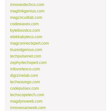
innovextechco.com
maglinkgenius.com
magcircuitlab.com
codewavex.com
byteboostco.com
elektrabyteco.com
magconnectxpert.com
truzestgenius.com
techpulsenet.com
zephyrtechxpert.com
infovortexco.com
digizinelab.com
techwavego.com
codepulsex.com
techscopetech.com
magdynoweb.com
innovexaroweb.com