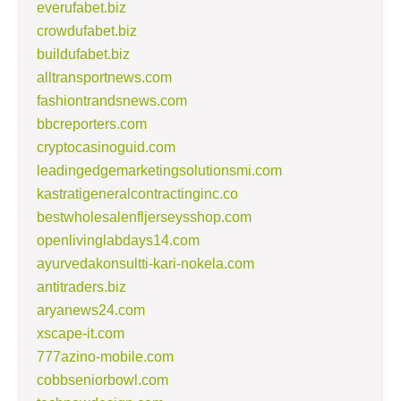
everufabet.biz
crowdufabet.biz
buildufabet.biz
alltransportnews.com
fashiontrandsnews.com
bbcreporters.com
cryptocasinoguid.com
leadingedgemarketingsolutionsmi.com
kastratigeneralcontractinginc.co
bestwholesalenfljerseysshop.com
openlivinglabdays14.com
ayurvedakonsultti-kari-nokela.com
antitraders.biz
aryanews24.com
xscape-it.com
777azino-mobile.com
cobbseniorbowl.com