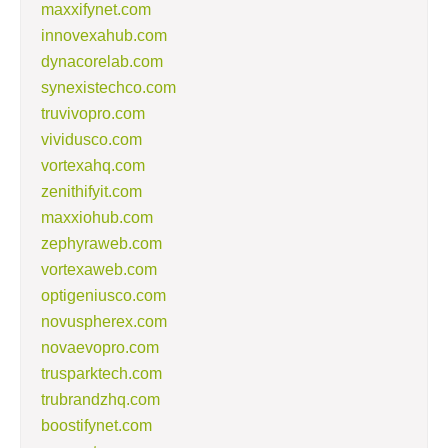
maxxifynet.com
innovexahub.com
dynacorelab.com
synexistechco.com
truvivopro.com
vividusco.com
vortexahq.com
zenithifyit.com
maxxiohub.com
zephyraweb.com
vortexaweb.com
optigeniusco.com
novuspherex.com
novaevopro.com
trusparktech.com
trubrandzhq.com
boostifynet.com