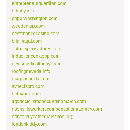
entrepreneurguardian.com
hibaby.info
paperwashington.com
weedemup.com
bestchancecasino.com
bilalliaqat.com
autodispensadores.com
inductioncooktopp.com
newsmedicaltoday.com
roofingnevada.info
magconnectx.com
synexispro.com
holayomi.com
ligadeciclismodecundinamarca.com
nashvilleworkerscompensationattorney.com
holyfamilycathedralschool.org
londonkiddy.com