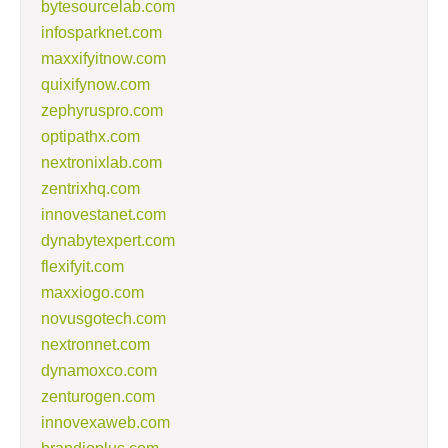
bytesourcelab.com
infosparknet.com
maxxifyitnow.com
quixifynow.com
zephyruspro.com
optipathx.com
nextronixlab.com
zentrixhq.com
innovestanet.com
dynabytexpert.com
flexifyit.com
maxxiogo.com
novusgotech.com
nextronnet.com
dynamoxco.com
zenturogen.com
innovexaweb.com