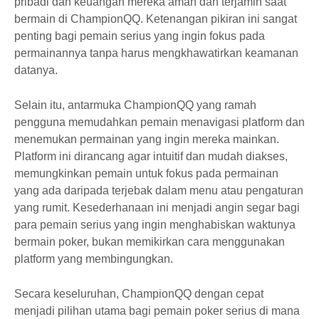
pribadi dan keuangan mereka aman dan terjamin saat
bermain di ChampionQQ. Ketenangan pikiran ini sangat
penting bagi pemain serius yang ingin fokus pada
permainannya tanpa harus mengkhawatirkan keamanan
datanya.
Selain itu, antarmuka ChampionQQ yang ramah
pengguna memudahkan pemain menavigasi platform dan
menemukan permainan yang ingin mereka mainkan.
Platform ini dirancang agar intuitif dan mudah diakses,
memungkinkan pemain untuk fokus pada permainan
yang ada daripada terjebak dalam menu atau pengaturan
yang rumit. Kesederhanaan ini menjadi angin segar bagi
para pemain serius yang ingin menghabiskan waktunya
bermain poker, bukan memikirkan cara menggunakan
platform yang membingungkan.
Secara keseluruhan, ChampionQQ dengan cepat
menjadi pilihan utama bagi pemain poker serius di mana