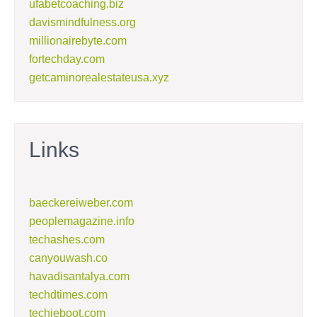
ufabetcoaching.biz
davismindfulness.org
millionairebyte.com
fortechday.com
getcaminorealestateusa.xyz
Links
baeckereiweber.com
peoplemagazine.info
techashes.com
canyouwash.co
havadisantalya.com
techdtimes.com
techieboot.com