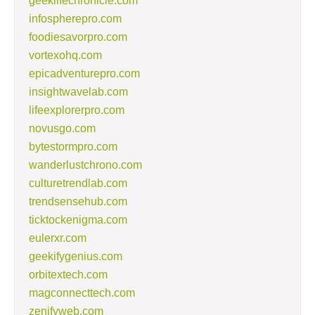
geeklifechronicle.com
infospherepro.com
foodiesavorpro.com
vortexohq.com
epicadventurepro.com
insightwavelab.com
lifeexplorerpro.com
novusgo.com
bytestormpro.com
wanderlustchrono.com
culturetrendlab.com
trendsensehub.com
ticktockenigma.com
eulerxr.com
geekifygenius.com
orbitextech.com
magconnecttech.com
zenifyweb.com