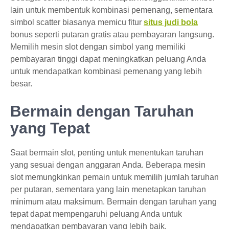
lain untuk membentuk kombinasi pemenang, sementara
simbol scatter biasanya memicu fitur
situs judi bola
bonus seperti putaran gratis atau pembayaran langsung.
Memilih mesin slot dengan simbol yang memiliki
pembayaran tinggi dapat meningkatkan peluang Anda
untuk mendapatkan kombinasi pemenang yang lebih
besar.
Bermain dengan Taruhan
yang Tepat
Saat bermain slot, penting untuk menentukan taruhan
yang sesuai dengan anggaran Anda. Beberapa mesin
slot memungkinkan pemain untuk memilih jumlah taruhan
per putaran, sementara yang lain menetapkan taruhan
minimum atau maksimum. Bermain dengan taruhan yang
tepat dapat mempengaruhi peluang Anda untuk
mendapatkan pembayaran yang lebih baik.