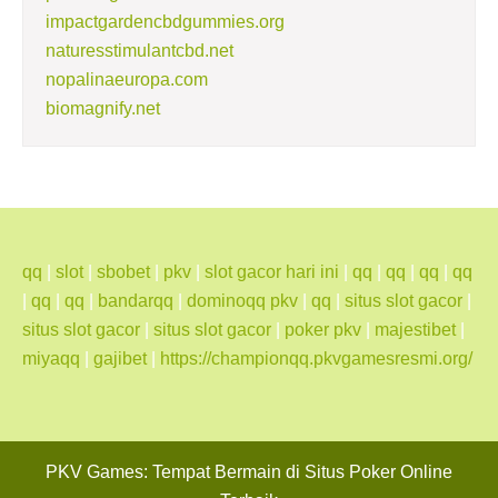
impactgardencbdgummies.org
naturesstimulantcbd.net
nopalinaeuropa.com
biomagnify.net
qq
|
slot
|
sbobet
|
pkv
|
slot gacor hari ini
|
qq
|
qq
|
qq
|
qq
|
qq
|
qq
|
bandarqq
|
dominoqq pkv
|
qq
|
situs slot gacor
|
situs slot gacor
|
situs slot gacor
|
poker pkv
|
majestibet
|
miyaqq
|
gajibet
|
https://championqq.pkvgamesresmi.org/
PKV Games: Tempat Bermain di Situs Poker Online