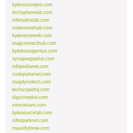
bytesourcepro.com
techspherelab.com
infomatrixlab.com
codeversehub.com
byteverseweb.com
magconnecthub.com
byteboostgenius.com
synapsegoplus.com
infopedianet.com
codepulsenet.com
magdynotech.com
techscopehq.com
digizineplus.com
innovexaro.com
bytesourcelab.com
infosparknet.com
maxxifyitnow.com