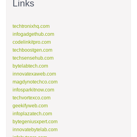
Links
techtronixhq.com
infogadgethub.com
codelinkitpro.com
techboostgen.com
techsensehub.com
bytelabtech.com
innovatexaweb.com
magdynotechco.com
infosparkitnow.com
techvortexco.com
geekifyweb.com
infoplazatech.com
bytegeniusxpert.com
innovatebytelab.com