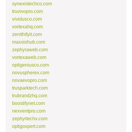
synexistechco.com
truvivopro.com
vividusco.com
vortexahq.com
zenithifyit.com
maxxiohub.com
zephyraweb.com
vortexaweb.com
optigeniusco.com
novuspherex.com
novaevopro.com
trusparktech.com
trubrandzhq.com
boostifynet.com
nexventpro.com
zephyrtechx.com
optigoxpert.com