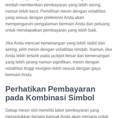
rendah memberikan pembayaran yang lebih sering,
namun lebih kecil. Pemilihan mesin dengan volatilitas
yang sesuai dengan preferensi Anda akan
mempengaruhi pengalaman bermain Anda dan peluang
untuk mendapatkan pembayaran yang lebih baik.
Jika Anda mencari kemenangan yang lebih stabil dan
sering, pilih mesin dengan volatilitas rendah. Namun, jika
Anda lebih tertarik pada jackpot besar dan kemenangan
yang lebih jarang namun signifikan, mesin dengan
volatilitas tinggi mungkin lebih sesuai dengan gaya
bermain Anda.
Perhatikan Pembayaran
pada Kombinasi Simbol
Setiap mesin slot memiliki tabel pembayaran yang
menunjukkan berapa banyak Anda akan menang untuk