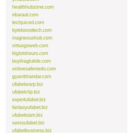
healthhubzone.com
ebaraat.com
techjuiced.com
byteboosttech.com
magnexushub.com
virtuogoweb.com
biglotshours.com
buyliraglutide.com
onlinesafemeds.com
gyanibhandar.com
ufabetwarp.biz
ufabetclip.biz
expertufabet.biz
fantasyufabet.biz
ufabetsiam.biz
swissufabet.biz
ufabetbusiness.biz