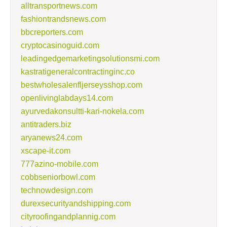
alltransportnews.com
fashiontrandsnews.com
bbcreporters.com
cryptocasinoguid.com
leadingedgemarketingsolutionsmi.com
kastratigeneralcontractinginc.co
bestwholesalenfljerseysshop.com
openlivinglabdays14.com
ayurvedakonsultti-kari-nokela.com
antitraders.biz
aryanews24.com
xscape-it.com
777azino-mobile.com
cobbseniorbowl.com
technowdesign.com
durexsecurityandshipping.com
cityroofingandplannig.com