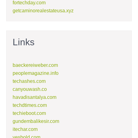
fortechday.com
getcaminorealestateusa.xyz
Links
baeckereiweber.com
peoplemagazine.info
techashes.com
canyouwash.co
havadisantalya.com
techdtimes.com
techieboot.com
gundembalikesir.com
itechar.com
yesbold.com