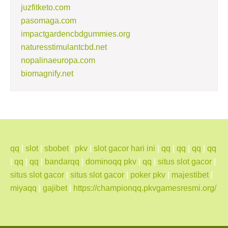
juzfitketo.com
pasomaga.com
impactgardencbdgummies.org
naturesstimulantcbd.net
nopalinaeuropa.com
biomagnify.net
qq
|
slot
|
sbobet
|
pkv
|
slot gacor hari ini
|
qq
|
qq
|
qq
|
qq
|
qq
|
qq
|
bandarqq
|
dominoqq pkv
|
qq
|
situs slot gacor
|
situs slot gacor
|
situs slot gacor
|
poker pkv
|
majestibet
|
miyaqq
|
gajibet
|
https://championqq.pkvgamesresmi.org/