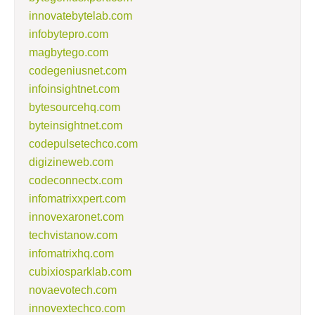
innovatebytelab.com
infobytepro.com
magbytego.com
codegeniusnet.com
infoinsightnet.com
bytesourcehq.com
byteinsightnet.com
codepulsetechco.com
digizineweb.com
codeconnectx.com
infomatrixxpert.com
innovexaronet.com
techvistanow.com
infomatrixhq.com
cubixiosparklab.com
novaevotech.com
innovextechco.com