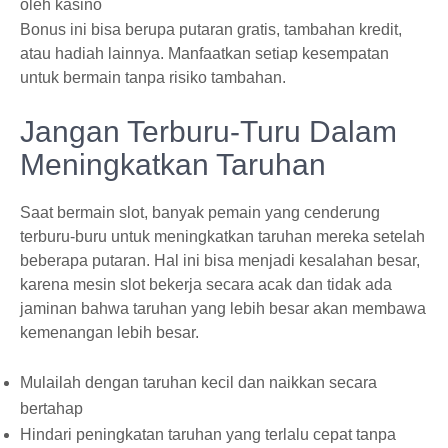
oleh kasino
Bonus ini bisa berupa putaran gratis, tambahan kredit,
atau hadiah lainnya. Manfaatkan setiap kesempatan
untuk bermain tanpa risiko tambahan.
Jangan Terburu-Turu Dalam
Meningkatkan Taruhan
Saat bermain slot, banyak pemain yang cenderung
terburu-buru untuk meningkatkan taruhan mereka setelah
beberapa putaran. Hal ini bisa menjadi kesalahan besar,
karena mesin slot bekerja secara acak dan tidak ada
jaminan bahwa taruhan yang lebih besar akan membawa
kemenangan lebih besar.
Mulailah dengan taruhan kecil dan naikkan secara
bertahap
Hindari peningkatan taruhan yang terlalu cepat tanpa