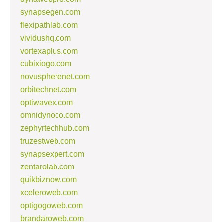
synapsegen.com
flexipathlab.com
vividushq.com
vortexaplus.com
cubixiogo.com
novuspherenet.com
orbitechnet.com
optiwavex.com
omnidynoco.com
zephyrtechhub.com
truzestweb.com
synapsexpert.com
zentarolab.com
quikbiznow.com
xceleroweb.com
optigogoweb.com
brandaroweb.com