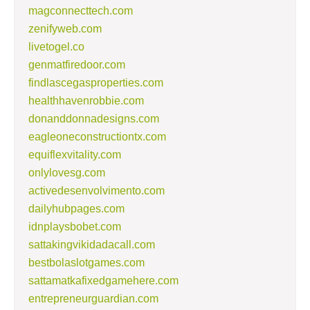
magconnecttech.com
zenifyweb.com
livetogel.co
genmatfiredoor.com
findlascegasproperties.com
healthhavenrobbie.com
donanddonnadesigns.com
eagleoneconstructiontx.com
equiflexvitality.com
onlylovesg.com
activedesenvolvimento.com
dailyhubpages.com
idnplaysbobet.com
sattakingvikidadacall.com
bestbolaslotgames.com
sattamatkafixedgamehere.com
entrepreneurguardian.com