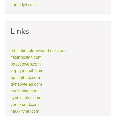
zoomifyit.com
Links
educationalnewsupdates.com
flexiboostco.com
boostioweb.com
zephyrushub.com
optipathlab.com
dynabytelab.com
evolvionet.com
synexisplus.com
vortexonet.com
maxxifynet.com