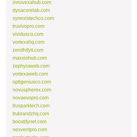
innovexahub.com
dynacorelab.com
synexistechco.com
truvivopro.com
vividusco.com
vortexahq.com
zenithifyit.com
maxxiohub.com
zephyraweb.com
vortexaweb.com
optigeniusco.com
novuspherex.com
novaevopro.com
trusparktech.com
trubrandzhq.com
boostifynet.com
nexventpro.com