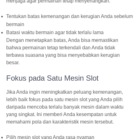
menjaga agar permainan tetap menyenangkan.
Tentukan batas kemenangan dan kerugian Anda sebelum
bermain
Batasi waktu bermain agar tidak terlalu lama
Dengan menetapkan batas, Anda bisa memastikan
bahwa permainan tetap terkendali dan Anda tidak
terbawa suasana yang bisa menyebabkan kerugian
besar.
Fokus pada Satu Mesin Slot
Jika Anda ingin meningkatkan peluang kemenangan,
lebih baik fokus pada satu mesin slot yang Anda pilih
daripada mencoba terlalu banyak mesin dalam waktu
yang singkat. Ini memberi Anda kesempatan untuk
memahami pola dan karakteristik mesin tersebut.
Pilih mesin slot yang Anda rasa nyaman