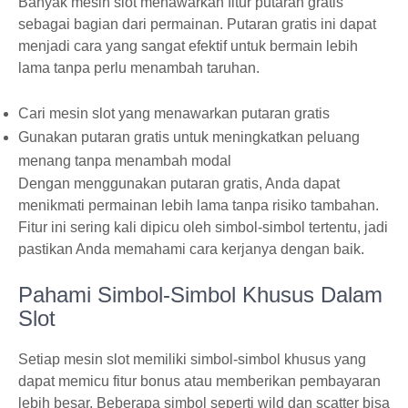
Banyak mesin slot menawarkan fitur putaran gratis
sebagai bagian dari permainan. Putaran gratis ini dapat
menjadi cara yang sangat efektif untuk bermain lebih
lama tanpa perlu menambah taruhan.
Cari mesin slot yang menawarkan putaran gratis
Gunakan putaran gratis untuk meningkatkan peluang
menang tanpa menambah modal
Dengan menggunakan putaran gratis, Anda dapat
menikmati permainan lebih lama tanpa risiko tambahan.
Fitur ini sering kali dipicu oleh simbol-simbol tertentu, jadi
pastikan Anda memahami cara kerjanya dengan baik.
Pahami Simbol-Simbol Khusus Dalam
Slot
Setiap mesin slot memiliki simbol-simbol khusus yang
dapat memicu fitur bonus atau memberikan pembayaran
lebih besar. Beberapa simbol seperti wild dan scatter bisa