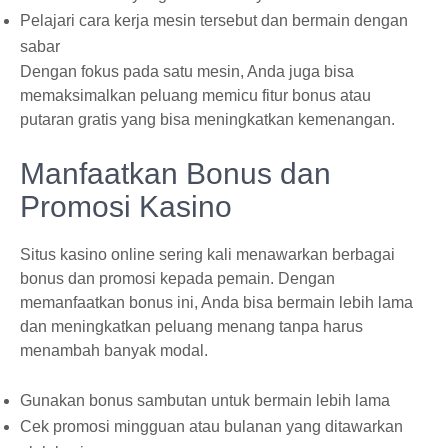
Pelajari cara kerja mesin tersebut dan bermain dengan
sabar
Dengan fokus pada satu mesin, Anda juga bisa
memaksimalkan peluang memicu fitur bonus atau
putaran gratis yang bisa meningkatkan kemenangan.
Manfaatkan Bonus dan
Promosi Kasino
Situs kasino online sering kali menawarkan berbagai
bonus dan promosi kepada pemain. Dengan
memanfaatkan bonus ini, Anda bisa bermain lebih lama
dan meningkatkan peluang menang tanpa harus
menambah banyak modal.
Gunakan bonus sambutan untuk bermain lebih lama
Cek promosi mingguan atau bulanan yang ditawarkan