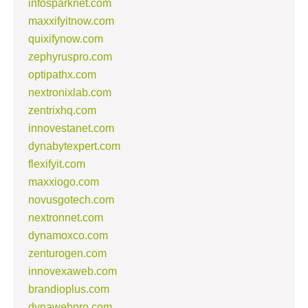
infosparknet.com
maxxifyitnow.com
quixifynow.com
zephyruspro.com
optipathx.com
nextronixlab.com
zentrixhq.com
innovestanet.com
dynabytexpert.com
flexifyit.com
maxxiogo.com
novusgotech.com
nextronnet.com
dynamoxco.com
zenturogen.com
innovexaweb.com
brandioplus.com
dynawebpro.com